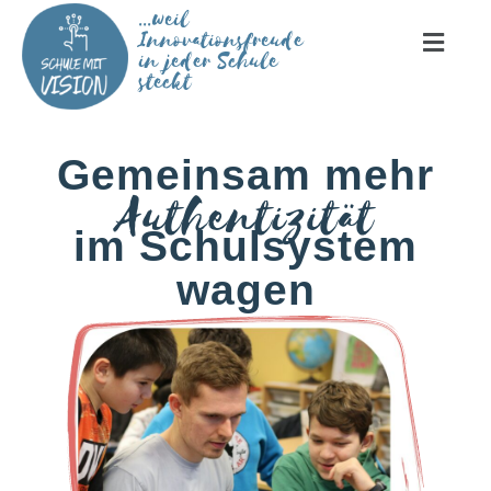
...weil
Innovationsfreude
in jeder Schule
steckt
Gemeinsam mehr
Authentizität
im Schulsystem
wagen